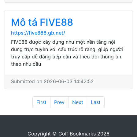
Mô tả FIVE88
https://five888.gb.net/
FIVE88 được xây dựng như một nền tảng nội
dung trực tuyến với cấu trúc rõ ràng, giúp người
truy cập dễ dàng tiếp cận và theo dõi thông tin
theo nhu cầu
Submitted on 2026-06-03 14:42:52
First
Prev
Next
Last
Copyright © Golf Bookmarks 2026