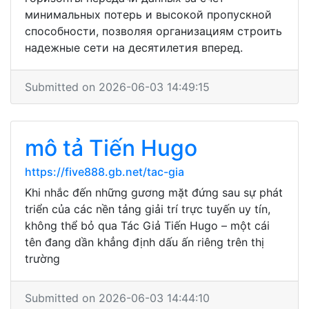
минимальных потерь и высокой пропускной
способности, позволяя организациям строить
надежные сети на десятилетия вперед.
Submitted on 2026-06-03 14:49:15
mô tả Tiến Hugo
https://five888.gb.net/tac-gia
Khi nhắc đến những gương mặt đứng sau sự phát
triển của các nền tảng giải trí trực tuyến uy tín,
không thể bỏ qua Tác Giả Tiến Hugo – một cái
tên đang dần khẳng định dấu ấn riêng trên thị
trường
Submitted on 2026-06-03 14:44:10