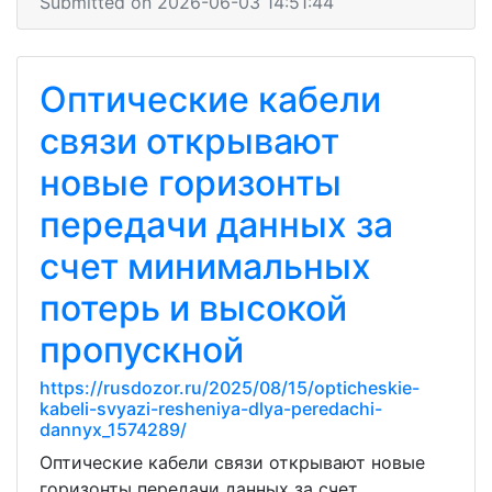
Submitted on 2026-06-03 14:51:44
Оптические кабели
связи открывают
новые горизонты
передачи данных за
счет минимальных
потерь и высокой
пропускной
https://rusdozor.ru/2025/08/15/opticheskie-
kabeli-svyazi-resheniya-dlya-peredachi-
dannyx_1574289/
Оптические кабели связи открывают новые
горизонты передачи данных за счет