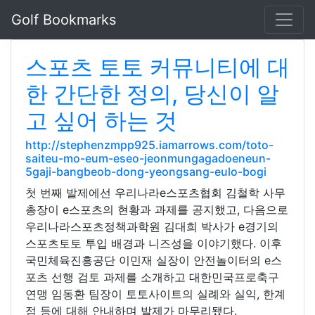
Golf Bookmarks
스포츠 토토 커뮤니티에 대
한 간단한 정의, 당신이 알
고 싶어 하는 것
http://stephenzmpp925.iamarrows.com/toto-
saiteu-mo-eum-eseo-jeonmungagadoeneun-
5gaji-bangbeob-dong-yeongsang-eulo-bogi
첫 번째 발제에선 우리나라e스포츠협회 김철학 사무
총장이 e스포츠의 현황과 과제를 공지했고, 다음으로
우리나라스포츠정책과학원 김대희 박사가 e경기의
스포츠토토 투입 배경과 니즈성을 이야기했다. 이후
국민체육진흥공단 이민재 실장이 안전놀이터의 e스
포츠 선행 검토 과제를 소개하고 대한민국프로축구
연맹 임동환 팀장이 토토사이트의 실례와 실익, 한계
점 등에 대해 안내하며 발제가 마무리됐다.