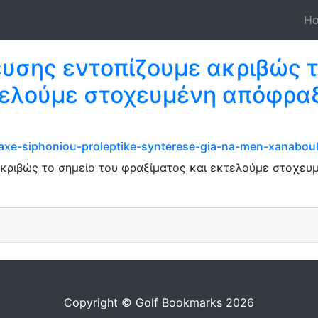
H
υσης εντοπίζουμε ακριβώς τ
τελούμε στοχευμένη απόφραξ
axe-siphoniou-proleptike-synterese-gia-na-men-xanaboul
κριβώς το σημείο του φραξίματος και εκτελούμε στοχευ
Copyright © Golf Bookmarks 2026