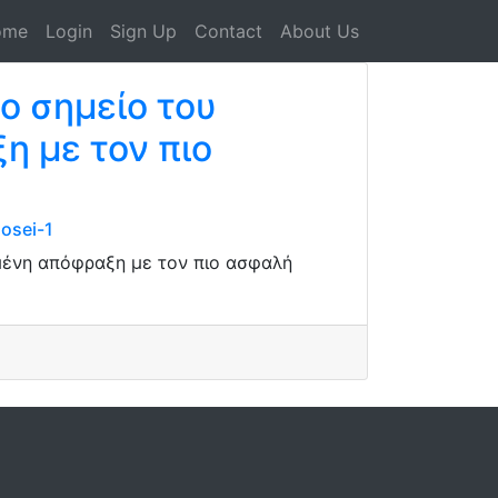
ome
Login
Sign Up
Contact
About Us
ο σημείο του
η με τον πιο
osei-1
μένη απόφραξη με τον πιο ασφαλή