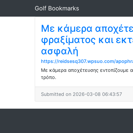
Golf Bookmarks
Με κάμερα αποχέτε
φραξίματος και εκ
ασφαλή
https://reidsesq307.wpsuo.com/apophr
Με κάμερα αποχέτευσης εντοπίζουμε α
τρόπο.
Submitted on 2026-03-08 06:43:57