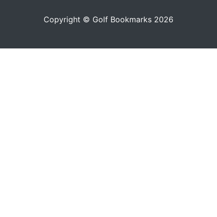
Copyright © Golf Bookmarks 2026