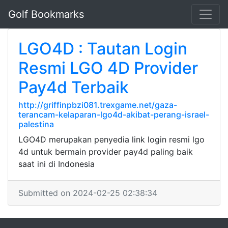
Golf Bookmarks
LGO4D : Tautan Login
Resmi LGO 4D Provider
Pay4d Terbaik
http://griffinpbzi081.trexgame.net/gaza-
terancam-kelaparan-lgo4d-akibat-perang-israel-
palestina
LGO4D merupakan penyedia link login resmi lgo
4d untuk bermain provider pay4d paling baik
saat ini di Indonesia
Submitted on 2024-02-25 02:38:34