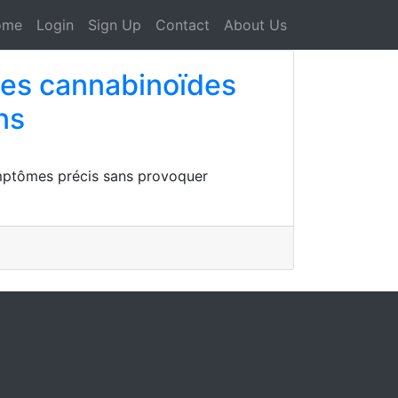
ome
Login
Sign Up
Contact
About Us
des cannabinoïdes
ns
ymptômes précis sans provoquer