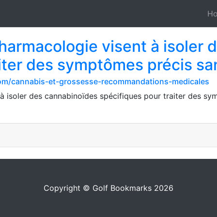
H
harmacologie visent à isoler 
aiter des symptômes précis sa
com/cannabis-et-grossesse-recommandations-medicales
à isoler des cannabinoïdes spécifiques pour traiter des s
Copyright © Golf Bookmarks 2026