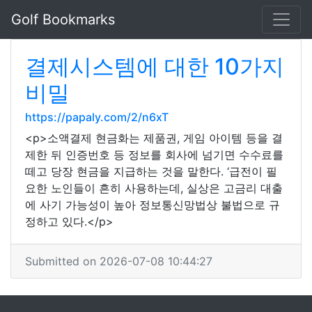
Golf Bookmarks
결제시스템에 대한 10가지
비밀
https://papaly.com/2/n6xT
<p>소액결제 현금화는 제품권, 게임 아이템 등을 결
제한 뒤 인증번호 등 정보를 회사에 넘기면 수수료를
떼고 당장 현금을 지급하는 것을 말한다. ‘급전이 필
요한 노인들이 흔히 사용하는데, 실상은 고금리 대출
에 사기 가능성이 높아 정보통신망법상 불법으로 규
정하고 있다.</p>
Submitted on 2026-07-08 10:44:27