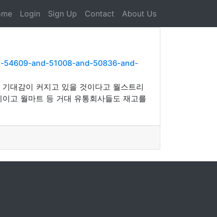
ome
Login
Sign Up
Contact
About Us
nd-54609-and-51008-and-50836-and-
란 기대감이 커지고 있을 것이다고 월스트리
강세이고 월마트 등 거대 유통회사들도 재고를