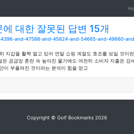
H
문에 대한 잘못된 답변 15개
nd-44396-and-47588-and-45824-and-54665-and-49660-a
 지갑을 활짝 열고 있어 연말 쇼핑 계절도 호조를 보일 것이
 저널은 공급망 혼란 속 높아진 물가에도 여전히 소비자 지출은 
불안이 부풀려진 것이라는 분석이 힘을 얻고
Copyright © Golf Bookmarks 2026