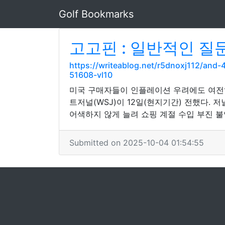
Golf Bookmarks
고고핀 : 일반적인 질
https://writeablog.net/r5dnoxj112/a
51608-vl10
미국 구매자들이 인플레이션 우려에도 여전히
트저널(WSJ)이 12일(현지기간) 전했다.
어색하지 않게 늘려 쇼핑 계절 수입 부진 
Submitted on 2025-10-04 01:54:55