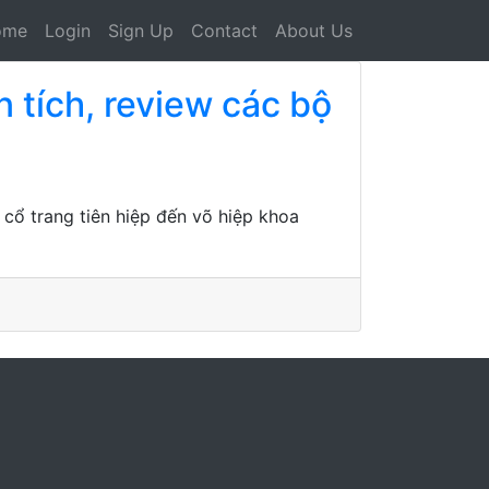
ome
Login
Sign Up
Contact
About Us
 tích, review các bộ
 cổ trang tiên hiệp đến võ hiệp khoa