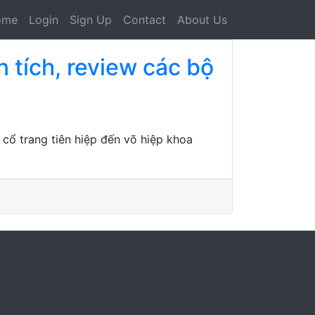
ome
Login
Sign Up
Contact
About Us
 tích, review các bộ
 cổ trang tiên hiệp đến võ hiệp khoa