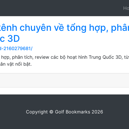
H
kênh chuyên về tổng hợp, phân
ốc 3D
rd-2160279681/
 hợp, phân tích, review các bộ hoạt hình Trung Quốc 3D, từ
hân vật nổi bật.
Copyright © Golf Bookmarks 2026